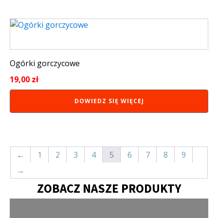
Ogórki gorczycowe
19,00
zł
DOWIEDZ SIĘ WIĘCEJ
←
1
2
3
4
5
6
7
8
9
→
ZOBACZ NASZE PRODUKTY