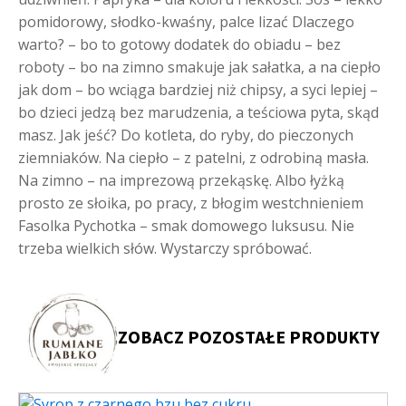
pomidorowy, słodko-kwaśny, palce lizać Dlaczego
warto? – bo to gotowy dodatek do obiadu – bez
roboty – bo na zimno smakuje jak sałatka, a na ciepło
jak dom – bo wciąga bardziej niż chipsy, a syci lepiej –
bo dzieci jedzą bez marudzenia, a teściowa pyta, skąd
masz. Jak jeść? Do kotleta, do ryby, do pieczonych
ziemniaków. Na ciepło – z patelni, z odrobiną masła.
Na zimno – na imprezową przekąskę. Albo łyżką
prosto ze słoika, po pracy, z błogim westchnieniem
Fasolka Pychotka – smak domowego luksusu. Nie
trzeba wielkich słów. Wystarczy spróbować.
ZOBACZ POZOSTAŁE PRODUKTY