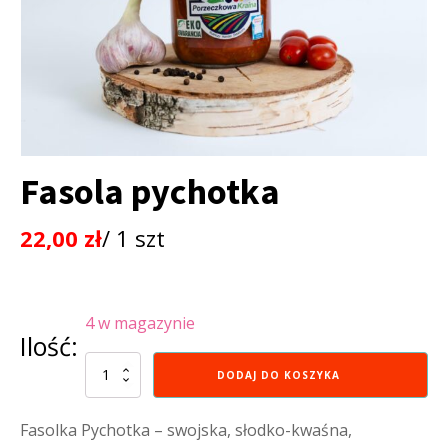
Fasola pychotka
22,00
zł
/ 1 szt
4 w magazynie
Ilość:
ilość
DODAJ DO KOSZYKA
Fasola
pychotka
Fasolka Pychotka – swojska, słodko-kwaśna,