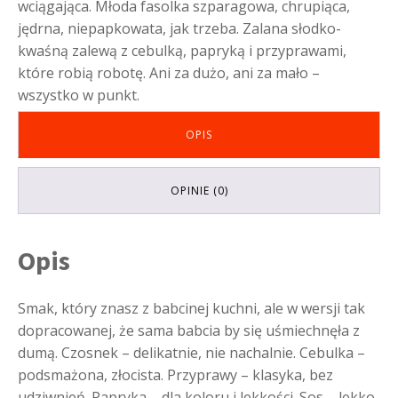
wciągająca. Młoda fasolka szparagowa, chrupiąca,
jędrna, niepapkowata, jak trzeba. Zalana słodko-
kwaśną zalewą z cebulką, papryką i przyprawami,
które robią robotę. Ani za dużo, ani za mało –
wszystko w punkt.
OPIS
OPINIE (0)
Opis
Smak, który znasz z babcinej kuchni, ale w wersji tak
dopracowanej, że sama babcia by się uśmiechnęła z
dumą. Czosnek – delikatnie, nie nachalnie. Cebulka –
podsmażona, złocista. Przyprawy – klasyka, bez
udziwnień. Papryka – dla koloru i lekkości. Sos – lekko