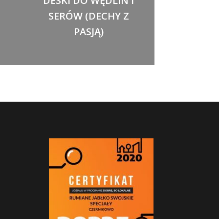
DESKI DO WĘDLIN I
SERÓW (DECHY Z
PASJĄ)