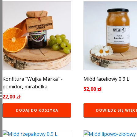
Konfitura "Wujka Marka" -
Miód faceliowy 0,9 L
pomidor, mirabelka
52,00
zł
E
22,00
zł
DODAJ DO KOSZYKA
DOWIEDZ SIĘ WIĘC