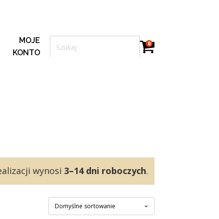
MOJE
0
KONTO
alizacji wynosi
3–14 dni roboczych
.