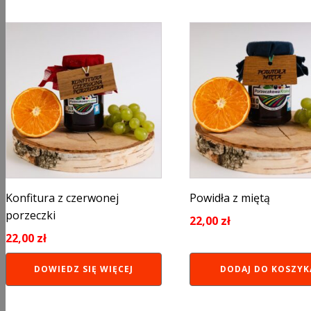
Konfitura z czerwonej
Powidła z miętą
porzeczki
22,00
zł
22,00
zł
DOWIEDZ SIĘ WIĘCEJ
DODAJ DO KOSZYK