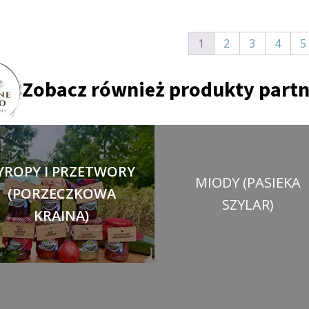
1
2
3
4
5
Zobacz również produkty part
YROPY I PRZETWORY
MIODY (PASIEKA
(PORZECZKOWA
SZYLAR)
KRAINA)