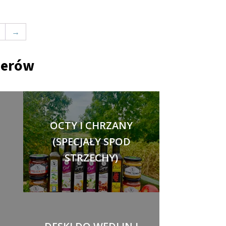
→
nerów
OCTY I CHRZANY
(SPECJAŁY SPOD
STRZECHY)