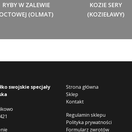
RYBY W ZALEWIE
KOZIE SERY
OCTOWEJ (OLMAT)
(KOZIEŁAWY)
łko swojskie specjały
Strona główna
ska
Sklep
Kontakt
nikowo
Regulamin sklepu
421
Polityka prywatności
nie
Formularz zwrotów