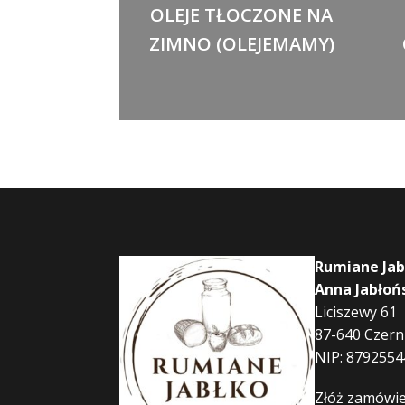
OLEJE TŁOCZONE NA
ZIMNO (OLEJEMAMY)
Rumiane Jab
Anna Jabłoń
Liciszewy 61
87-640 Czer
NIP: 8792554
Złóż zamówie