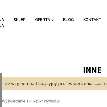
NA
SKLEP
OFERTA
BLOG
KONTAKT
NA
INNE
Ze względu na tradycyjny proces wędzenia czas re
Wyświetlanie 1–16 z 67 wyników