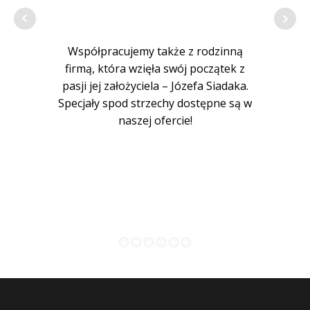
P
Współpracujemy także z rodzinną
firmą, która wzięła swój początek z
nie
zie z
pasji jej założyciela – Józefa Siadaka.
pro
cy. W
Specjały spod strzechy dostępne są w
so
ęc
naszej ofercie!
ódła!