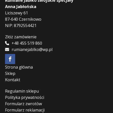
Rumiane Jabłko swojskie specjały
Anna Jabłońska
Liciszewy 61
87-640 Czernikowo
NIP: 8792554421
Złóż zamówienie
+48 455 519 860
rumianejablko@wp.pl
Strona główna
Sklep
Kontakt
Regulamin sklepu
Polityka prywatności
Formularz zwrotów
Formularz reklamacji