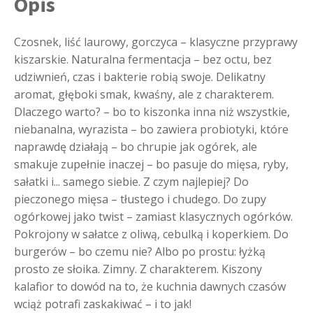
Opis
Czosnek, liść laurowy, gorczyca – klasyczne przyprawy
kiszarskie. Naturalna fermentacja – bez octu, bez
udziwnień, czas i bakterie robią swoje. Delikatny
aromat, głęboki smak, kwaśny, ale z charakterem.
Dlaczego warto? – bo to kiszonka inna niż wszystkie,
niebanalna, wyrazista – bo zawiera probiotyki, które
naprawdę działają – bo chrupie jak ogórek, ale
smakuje zupełnie inaczej – bo pasuje do mięsa, ryby,
sałatki i... samego siebie. Z czym najlepiej? Do
pieczonego mięsa – tłustego i chudego. Do zupy
ogórkowej jako twist – zamiast klasycznych ogórków.
Pokrojony w sałatce z oliwą, cebulką i koperkiem. Do
burgerów – bo czemu nie? Albo po prostu: łyżką
prosto ze słoika. Zimny. Z charakterem. Kiszony
kalafior to dowód na to, że kuchnia dawnych czasów
wciąż potrafi zaskakiwać – i to jak!