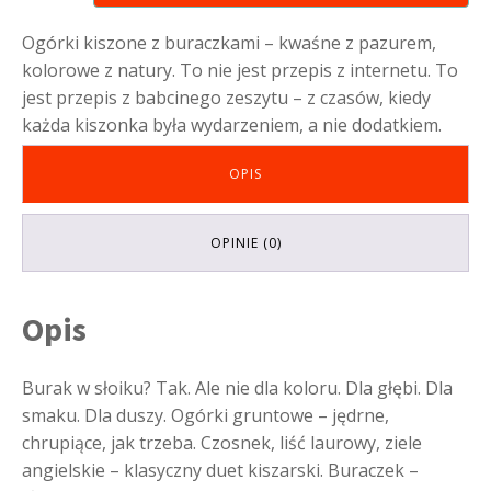
kiszone
z
Ogórki kiszone z buraczkami – kwaśne z pazurem,
buraczkami
kolorowe z natury. To nie jest przepis z internetu. To
jest przepis z babcinego zeszytu – z czasów, kiedy
każda kiszonka była wydarzeniem, a nie dodatkiem.
OPIS
OPINIE (0)
Opis
Burak w słoiku? Tak. Ale nie dla koloru. Dla głębi. Dla
smaku. Dla duszy. Ogórki gruntowe – jędrne,
chrupiące, jak trzeba. Czosnek, liść laurowy, ziele
angielskie – klasyczny duet kiszarski. Buraczek –