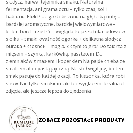
słodycz, barwa, tajemnica smaku. Naturalna
fermentacja, ani grama octu – tylko czas, sól i
bakterie. Efekt? – ogórki kiszone na głęboką nutę –
bardziej aromatyczne, bardziej wielowymiarowe –
kolor: bordo i zieleń – wygląda to jak sztuka ludowa w
słoiku – smak: kwaśność ogórka + delikatna słodycz
buraka + czosnek = magia. Z czym to gra? Do talerza z
mięsem – szynką, karkówką, pasztetem. Do
ziemniaków z masłem i koperkiem Na pajdę chleba ze
smalcem albo pastą jajeczną. Na stół wigilijny, bo ten
smak pasuje do każdej okazji. To kiszonka, która robi
show. Nie tylko smakiem, ale też wyglądem.
Idealna do
zdjęcia, ale jeszcze lepsza do zjedzenia.
ZOBACZ POZOSTAŁE PRODUKTY