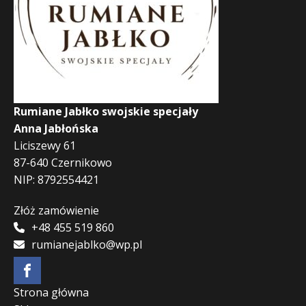
Rumiane Jabłko swojskie specjały
Anna Jabłońska
Liciszewy 61
87-640 Czernikowo
NIP: 8792554421
Złóż zamówienie
+48 455 519 860
rumianejablko@wp.pl
Strona główna