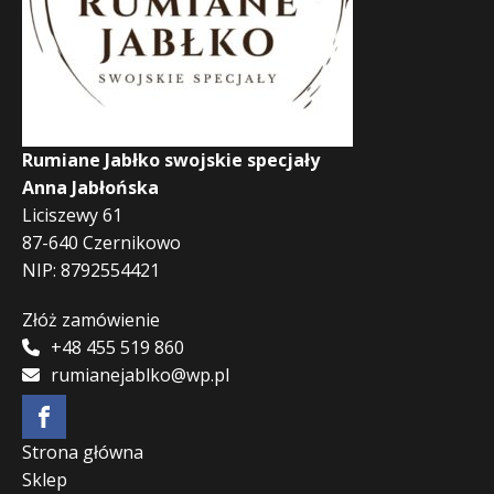
Rumiane Jabłko swojskie specjały
Anna Jabłońska
Liciszewy 61
87-640 Czernikowo
NIP: 8792554421
Złóż zamówienie
+48 455 519 860
rumianejablko@wp.pl
Strona główna
Sklep