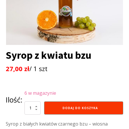
Syrop z kwiatu bzu
27,00
zł
/ 1 szt
6 w magazynie
Ilość:
ilość
DODAJ DO KOSZYKA
Syrop
z
kwiatu
Syrop z białych kwiatów czarnego bzu – wiosna
bzu