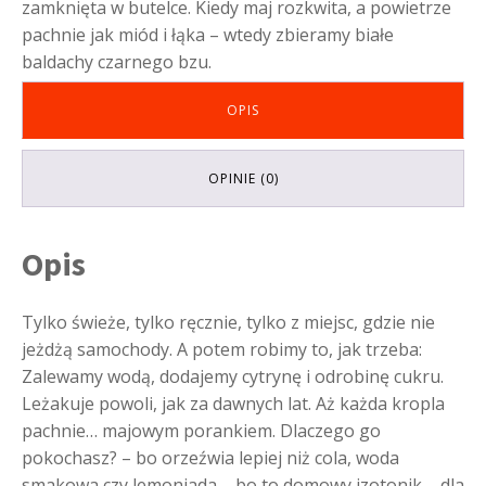
zamknięta w butelce. Kiedy maj rozkwita, a powietrze
pachnie jak miód i łąka – wtedy zbieramy białe
baldachy czarnego bzu.
OPIS
OPINIE (0)
Opis
Tylko świeże, tylko ręcznie, tylko z miejsc, gdzie nie
jeżdżą samochody. A potem robimy to, jak trzeba:
Zalewamy wodą, dodajemy cytrynę i odrobinę cukru.
Leżakuje powoli, jak za dawnych lat. Aż każda kropla
pachnie… majowym porankiem. Dlaczego go
pokochasz? – bo orzeźwia lepiej niż cola, woda
smakowa czy lemoniada – bo to domowy izotonik – dla