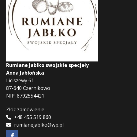
Rumiane Jabłko swojskie specjały
Anna Jabłońska
Liciszewy 61
87-640 Czernikowo
NIP: 8792554421
Złóż zamówienie
+48 455 519 860
rumianejablko@wp.pl