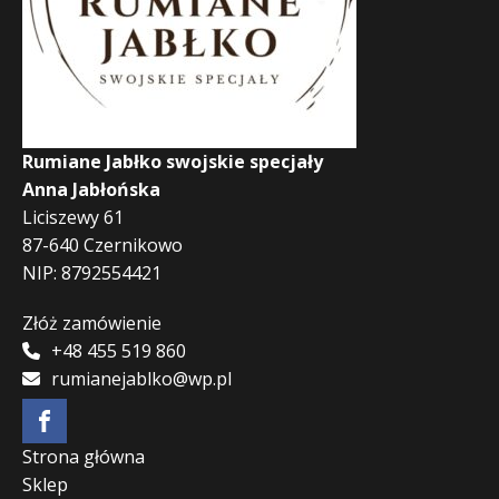
Rumiane Jabłko swojskie specjały
Anna Jabłońska
Liciszewy 61
87-640 Czernikowo
NIP: 8792554421
Złóż zamówienie
+48 455 519 860
rumianejablko@wp.pl
Strona główna
Sklep