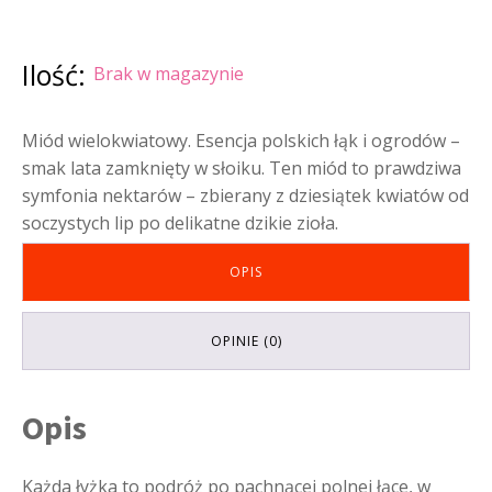
Ilość:
Brak w magazynie
Miód wielokwiatowy. Esencja polskich łąk i ogrodów –
smak lata zamknięty w słoiku. Ten miód to prawdziwa
symfonia nektarów – zbierany z dziesiątek kwiatów od
soczystych lip po delikatne dzikie zioła.
OPIS
OPINIE (0)
Opis
Każda łyżka to podróż po pachnącej polnej łące, w