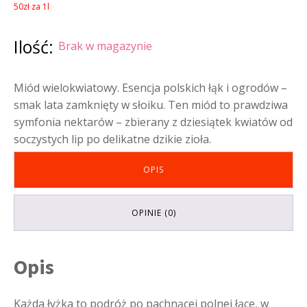
50zł za 1l
Ilość:
Brak w magazynie
Miód wielokwiatowy. Esencja polskich łąk i ogrodów –
smak lata zamknięty w słoiku. Ten miód to prawdziwa
symfonia nektarów – zbierany z dziesiątek kwiatów od
soczystych lip po delikatne dzikie zioła.
OPIS
OPINIE (0)
Opis
Każda łyżka to podróż po pachnącej polnej łące, w