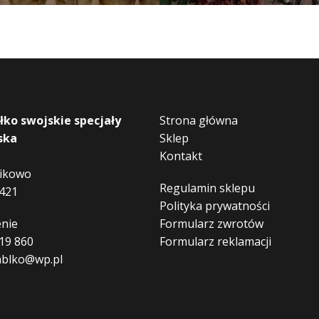
łko swojskie specjały
Strona główna
ska
Sklep
Kontakt
nikowo
Regulamin sklepu
421
Polityka prywatności
nie
Formularz zwrotów
19 860
Formularz reklamacji
ablko@wp.pl