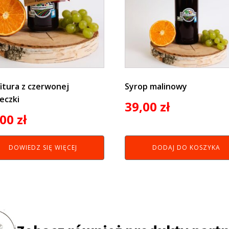
itura z czerwonej
Syrop malinowy
eczki
39,00
zł
,00
zł
DOWIEDZ SIĘ WIĘCEJ
DODAJ DO KOSZYKA