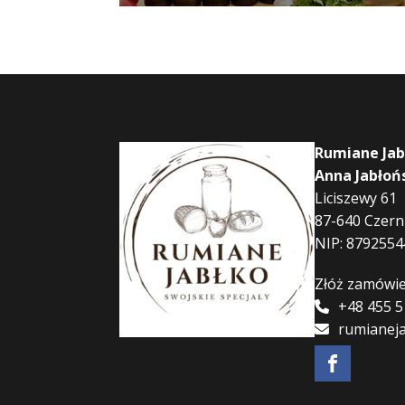
Rumiane Jab
Anna Jabłoń
Liciszewy 61
87-640 Czer
NIP: 8792554
Złóż zamówie
+48 455 5
rumianej