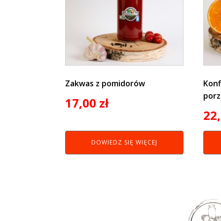
Zakwas z pomidorów
Konf
porz
17,00
zł
22
DOWIEDZ SIĘ WIĘCEJ