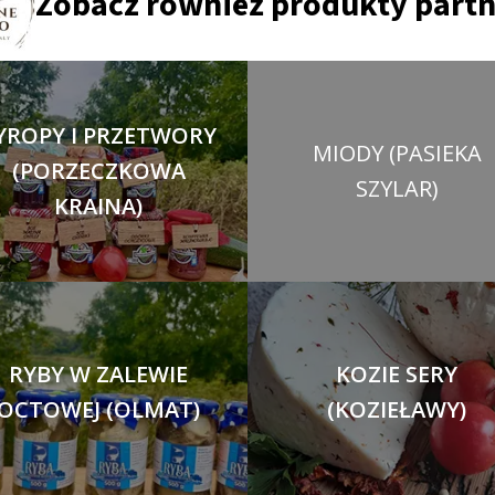
Zobacz również produkty part
YROPY I PRZETWORY
MIODY (PASIEKA
(PORZECZKOWA
SZYLAR)
KRAINA)
RYBY W ZALEWIE
KOZIE SERY
OCTOWEJ (OLMAT)
(KOZIEŁAWY)