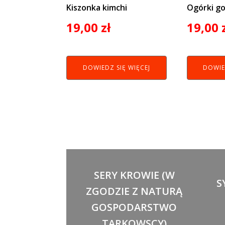
Kiszonka kimchi
Ogórki g
19,00
zł
19,00
DOWIEDZ SIĘ WIĘCEJ
DOWIE
SERY KROWIE (W
S
ZGODZIE Z NATURĄ
GOSPODARSTWO
TARKOWSCY)