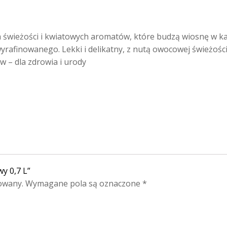
a świeżości i kwiatowych aromatów, które budzą wiosnę w każ
rafinowanego. Lekki i delikatny, z nutą owocowej świeżości. 
 – dla zdrowia i urody
y 0,7 L”
owany.
Wymagane pola są oznaczone
*