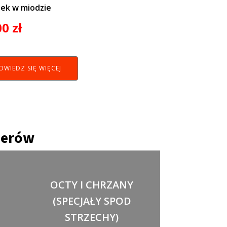
ek w miodzie
00
zł
OWIEDZ SIĘ WIĘCEJ
nerów
OCTY I CHRZANY
(SPECJAŁY SPOD
STRZECHY)