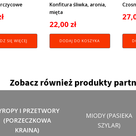
orczycowe
Konfitura śliwka, aronia,
Czosn
mięta
zł
27,
22,00
zł
DZ SIĘ WIĘCEJ
DODAJ DO KOSZYKA
D
Zobacz również produkty part
YROPY I PRZETWORY
MIODY (PASIEKA
(PORZECZKOWA
SZYLAR)
KRAINA)