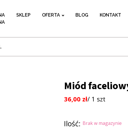
NA
SKLEP
OFERTA
BLOG
KONTAKT
NA
L
Miód faceliowy
36,00
zł
/ 1 szt
Ilość:
Brak w magazynie