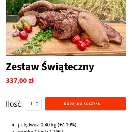
Zestaw Świąteczny
337,00
zł
Ilość:
ilość
DODAJ DO KOSZYKA
Zestaw
Świąteczny
polędwica 0,40 kg (+/-10%)
szynka 1 kg (+/-10%)