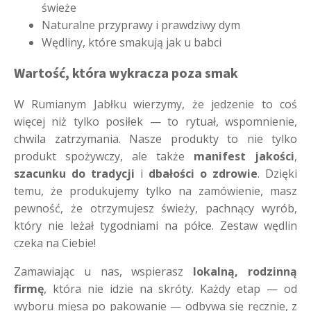
świeże
Naturalne przyprawy i prawdziwy dym
Wędliny, które smakują jak u babci
Wartość, która wykracza poza smak
W Rumianym Jabłku wierzymy, że jedzenie to coś
więcej niż tylko posiłek — to rytuał, wspomnienie,
chwila zatrzymania. Nasze produkty to nie tylko
produkt spożywczy, ale także
manifest jakości
,
szacunku do tradycji
i
dbałości o zdrowie
. Dzięki
temu, że produkujemy tylko na zamówienie, masz
pewność, że otrzymujesz świeży, pachnący wyrób,
który nie leżał tygodniami na półce. Zestaw wędlin
czeka na Ciebie!
Zamawiając u nas, wspierasz
lokalną, rodzinną
firmę
, która nie idzie na skróty. Każdy etap — od
wyboru mięsa po pakowanie — odbywa się ręcznie, z