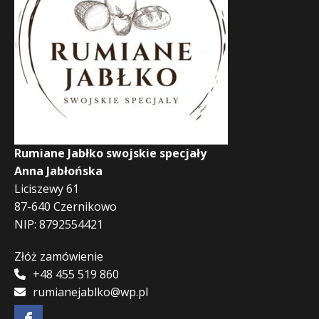
Rumiane Jabłko swojskie specjały
Anna Jabłońska
Liciszewy 61
87-640 Czernikowo
NIP: 8792554421
Złóż zamówienie
+48 455 519 860
rumianejablko@wp.pl