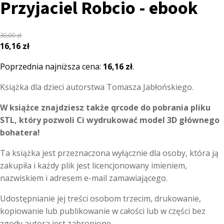
Przyjaciel Robcio - ebook
30,00
zł
Pierwotna
Aktualna
16,16
zł
cena
cena
Poprzednia najniższa cena:
16,16
zł
.
wynosiła:
wynosi:
30,00 zł.
16,16 zł.
Książka dla dzieci autorstwa Tomasza Jabłońskiego.
W książce znajdziesz także qrcode do pobrania pliku
STL, który pozwoli Ci wydrukować model 3D głównego
bohatera!
Ta książka jest przeznaczona wyłącznie dla osoby, która ją
zakupiła i każdy plik jest licencjonowany imieniem,
nazwiskiem i adresem e-mail zamawiającego.
Udostępnianie jej treści osobom trzecim, drukowanie,
kopiowanie lub publikowanie w całości lub w części bez
zgody autora jest zabronione.