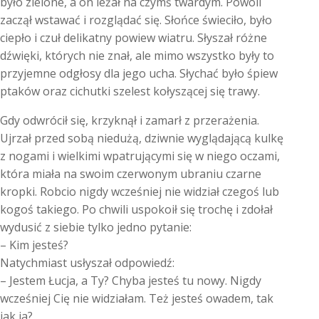
było zielone, a on leżał na czymś twardym. Powoli
zaczął wstawać i rozglądać się. Słońce świeciło, było
ciepło i czuł delikatny powiew wiatru. Słyszał różne
dźwięki, których nie znał, ale mimo wszystko były to
przyjemne odgłosy dla jego ucha. Słychać było śpiew
ptaków oraz cichutki szelest kołyszącej się trawy.
Gdy odwrócił się, krzyknął i zamarł z przerażenia.
Ujrzał przed sobą niedużą, dziwnie wyglądającą kulkę
z nogami i wielkimi wpatrującymi się w niego oczami,
która miała na swoim czerwonym ubraniu czarne
kropki. Robcio nigdy wcześniej nie widział czegoś lub
kogoś takiego. Po chwili uspokoił się trochę i zdołał
wydusić z siebie tylko jedno pytanie:
– Kim jesteś?
Natychmiast usłyszał odpowiedź:
– Jestem Łucja, a Ty? Chyba jesteś tu nowy. Nigdy
wcześniej Cię nie widziałam. Też jesteś owadem, tak
jak ja?