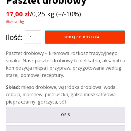
Pasztet drobiowy
17,00
zł
/0,25 kg (+/-10%)
68zł za 1kg
Ilość:
ilość
DODAJ DO KOSZYKA
Pasztet
drobiowy
Pasztet drobiowy – kremowa rozkosz tradycyjnego
smaku. Nasz pasztet drobiowy to delikatna, aksamitna
kompozycja mięsa i przypraw, przygotowana według
starej, domowej receptury.
Skład:
mięso drobiowe, wątróbka drobiowa, woda,
cebula, marchew, pietruszka, gałka muszkatołowa,
pieprz czarny, gorczyca, sól.
OPIS