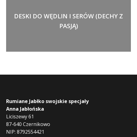
DESKI DO WĘDLIN I SERÓW (DECHY Z
PASJĄ)
Rumiane Jabłko swojskie specjały
Anna Jabłońska
Liciszewy 61
87-640 Czernikowo
NIP: 8792554421