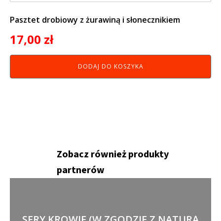
Pasztet drobiowy z żurawiną i słonecznikiem
17,00
zł
DODAJ DO KOSZYKA
Zobacz również produkty
partnerów
SERY KROWIE (W ZGODZIE Z NATURĄ