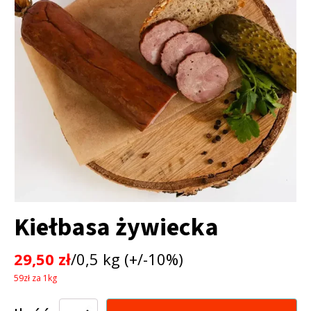
Kiełbasa żywiecka
29,50
zł
/0,5 kg (+/-10%)
59zł za 1kg
ilość