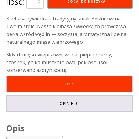
Ilość:
DODAJ DO KOSZYKA
Kiełbasa
żywiecka
Kiełbasa żywiecka – tradycyjny smak Beskidów na
Twoim stole. Nasza kiełbasa żywiecka to prawdziwa
perła wśród wędlin — soczysta, aromatyczna i pełna
naturalnego mięsa wieprzowego.
Skład
: mięso wieprzowe, woda, pieprz czarny,
czosnek, gałka muszkatołowa, peklosól (sól,
konserwant: azotyn sodu).
OPIS
OPINIE (0)
Opis