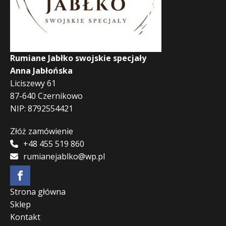
Rumiane Jabłko swojskie specjały
Anna Jabłońska
Liciszewy 61
87-640 Czernikowo
NIP: 8792554421
Złóż zamówienie
+48 455 519 860
rumianejablko@wp.pl
Strona główna
Sklep
Kontakt